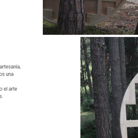
artesanía,
mos una
 el arte
s.